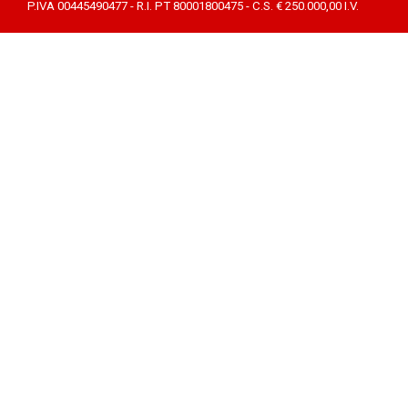
P.IVA 00445490477 - R.I. PT 80001800475 - C.S. € 250.000,00 I.V.