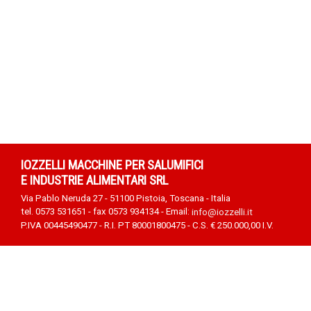
IOZZELLI MACCHINE PER SALUMIFICI
E INDUSTRIE ALIMENTARI SRL
Via Pablo Neruda 27 - 51100 Pistoia, Toscana - Italia
tel. 0573 531651 - fax 0573 934134 - Email:
info@iozzelli.it
P.IVA 00445490477 - R.I. PT 80001800475 - C.S. € 250.000,00 I.V.