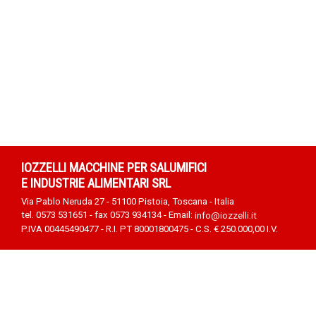
IOZZELLI MACCHINE PER SALUMIFICI
E INDUSTRIE ALIMENTARI SRL
Via Pablo Neruda 27 - 51100 Pistoia, Toscana - Italia
tel. 0573 531651 - fax 0573 934134 - Email:
info@iozzelli.it
P.IVA 00445490477 - R.I. PT 80001800475 - C.S. € 250.000,00 I.V.