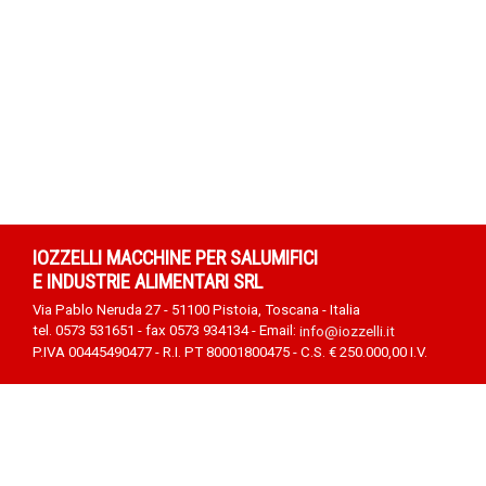
IOZZELLI MACCHINE PER SALUMIFICI
E INDUSTRIE ALIMENTARI SRL
Via Pablo Neruda 27 - 51100 Pistoia, Toscana - Italia
tel. 0573 531651 - fax 0573 934134 - Email:
info@iozzelli.it
P.IVA 00445490477 - R.I. PT 80001800475 - C.S. € 250.000,00 I.V.